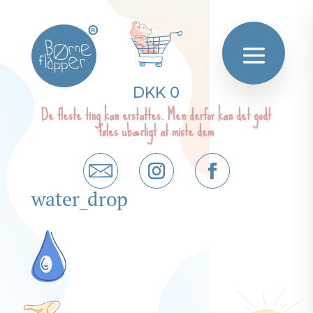
®
DKK 0
De fleste ting kan erstattes. Men derfor kan det godt
føles ubærligt at miste dem
water_drop