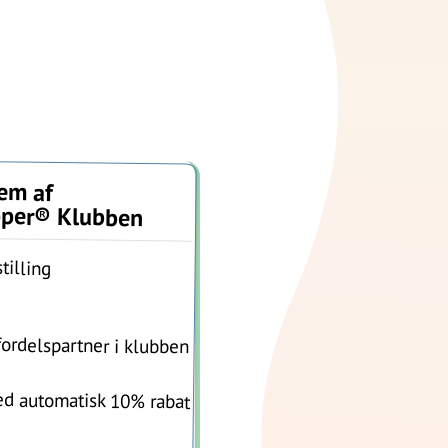
em af
pper® Klubben
tilling
fordelspartner i klubben
d automatisk 10% rabat