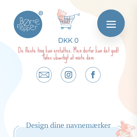
®
DKK 0
De fleste ting kan erstattes. Men derfor kan det godt
føles ubærligt at miste dem
Design dine navnemærker