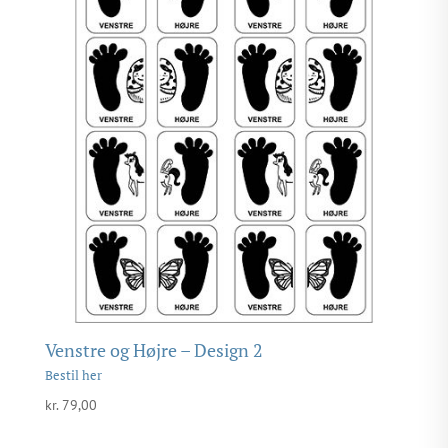
Venstre og Højre – Design 2
kr.
79,00