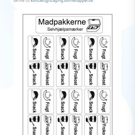
skrive til
kontakt@staging.borneflapper.dk