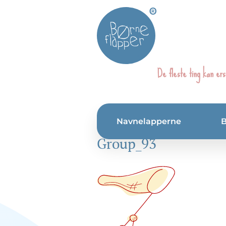
®
De fleste ting kan ers
Navnelapperne
Group_93