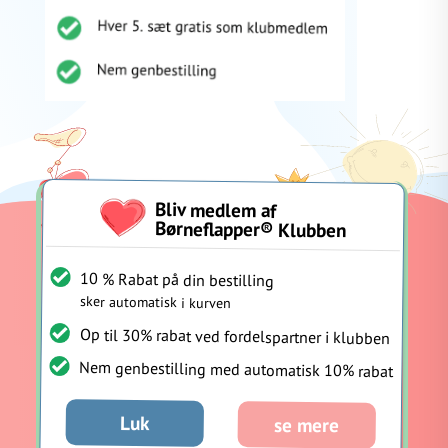
Kontakt
Cookie
Bliv medlem af
Om
FAQ
Blog
Butikker
Handelsbetingelser
Børneflapper® Klubben
os
politik
10 % Rabat på din bestilling
sker automatisk i kurven
Op til 30% rabat ved fordelspartner i klubben
Nem genbestilling med automatisk 10% rabat
Copyright © 2022 Børneflapper®
Luk
se mere