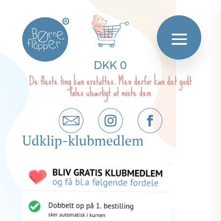
®
DKK 0
De fleste ting kan erstattes. Men derfor kan det godt
føles ubærligt at miste dem
Udklip-klubmedlem