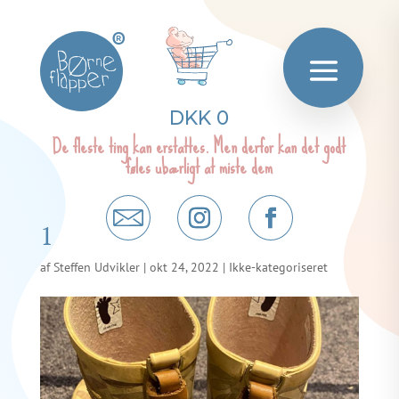
®
DKK 0
De fleste ting kan erstattes. Men derfor kan det godt
føles ubærligt at miste dem
1
af
Steffen Udvikler
|
okt 24, 2022
| Ikke-kategoriseret