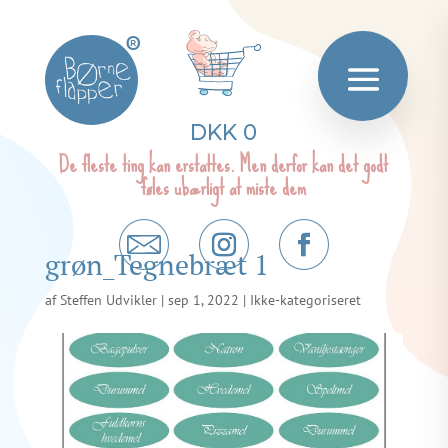
®
DKK 0
De fleste ting kan erstattes. Men derfor kan det godt
føles ubærligt at miste dem
grøn_Tegnebræt 1
af
Steffen Udvikler
|
sep 1, 2022
| Ikke-kategoriseret