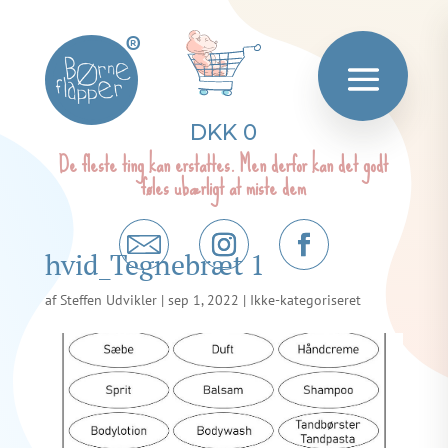
®
DKK 0
De fleste ting kan erstattes. Men derfor kan det godt
føles ubærligt at miste dem
hvid_Tegnebræt 1
af
Steffen Udvikler
|
sep 1, 2022
| Ikke-kategoriseret