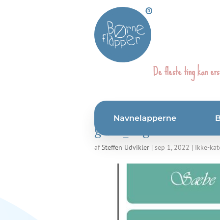
®
De fleste ting kan ers
Navnelapperne
grøn_Tegnebræt 1
af
Steffen Udvikler
|
sep 1, 2022
| Ikke-kat