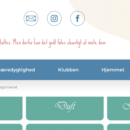
tattes. Men derfor kan det godt føles ubærligt at miste dem
Bæredygtighed
Klubben
Hjemmet
egoriseret