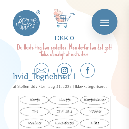
®
DKK 0
De fleste ting kan erstattes. Men derfor kan det godt
føles ubærligt at miste dem
hvid_Tegnebræt 1
af
Steffen Udvikler
|
aug 31, 2022
| Ikke-kategoriseret