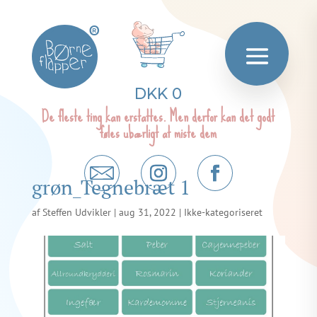
®
DKK 0
De fleste ting kan erstattes. Men derfor kan det godt
føles ubærligt at miste dem
grøn_Tegnebræt 1
af
Steffen Udvikler
|
aug 31, 2022
| Ikke-kategoriseret