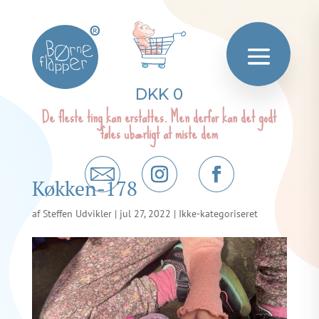
®
DKK 0
De fleste ting kan erstattes. Men derfor kan det godt
føles ubærligt at miste dem
Køkken-178
af
Steffen Udvikler
|
jul 27, 2022
| Ikke-kategoriseret